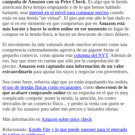
campaña de Amazon con su Price Check
. Es algo que la tienda
americana lleva tiempo empujando y de lo que hemos hablado
bastante, usar
internet en el móvil para comparar precios
cuando
estás en una tienda "no virtual". El giro que este año le han dado es
que si en ese momento en que compruebas que en
Amazon está
más barato y hacer la orden online en ese momento
en lugar de
comprar en la tienda física, te hacen un descuento de cinco dólares.
El movimiento ha sido valorado desde muchos sectores como una
competencia extremadamente agresiva de un gigante frente al
pequeño comercio, como apunta esta
columna del NYT
. Además de
eso, hay que tener en cuenta que sólo por la comprobación de
precios,
Amazon está captando una información de un valor
extraordinario
para ajustar los suyos y negociar con proveedores.
Sea como fuere, refuerza algo que ya están impulsando los outlets,
el uso de tiendas físicas como escaparates
, como
showroom de lo
que acabaré comprando online
en un esquema en el que es muy
complicado competir: poner la tienda, la atención, los costes
derivados de un comercio físico... y perder la venta con quien se
vale de los usuarios para saber mis precios y lanzarles ofertas.
Más información en
Amazon sobre price check
Relacionado:
Kindle Fire y lo que puede suponer para el mercado
de tablets (y teléfonos)