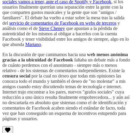
sociales vamos a tener, ante el caso de Spotify y Facebook
, si los
usuarios finalmente querrían una separación entre la gente con la
que comparten gustos musicales y la gente que son "amigos /
familiares". El debate ha vuelto a estar sobre la mesa tras la salida
del
servicio de comentarios de Facebook en webs de terceros
y
análisis como el de
Steve Cheney
que apuntan a la pérdida de
autenticidad de los mismos al obligar a hacerlos con la cuenta
Facebook y tener visibilidad entre los amigos de siempre, algo en lo
que abunda
Mariano
.
En la discusión de que caminamos hacia una
web menos anónima
gracias a la ubicuidad de Facebook
faltaba un debate más a fondo
de cuánto perdemos con el anonimato - siempre más o menos
relativo - de los sistemas de comentarios independientes. Existe la
censura social
por la cual no deseo que todas mis opiniones las
conozca todo el mundo y también el deseo de "no molestar" a mis
amigos cuando estoy discutiendo temas de tecnología e internet.
Internet trajo encontrar a los pares, nuevos "grafos sociales" cuya
reducción a uno único resulta finalmente empobrecedora... y aún así
no descartaría en absoluto que sistemas como el de identificación y
comentarios de Facebook acaben siendo el estándar de facto, toda
vez que han conseguido un esquema de incentivos estupendo para
páginas y usuarios.