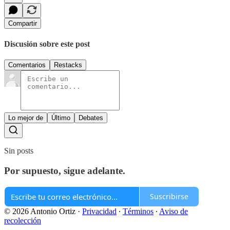
Compartir
Discusión sobre este post
Comentarios
Restacks
Lo mejor de
Último
Debates
Sin posts
Por supuesto, sigue adelante.
Suscribirse
© 2026 Antonio Ortiz
·
Privacidad
∙
Términos
∙
Aviso de
recolección