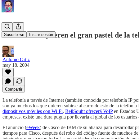
Cisco e IBM quieren el gran pastel de la te
Suscribirse
Iniciar sesión
Antonio Ortiz
may 18, 2004
Compartir
La telefonía a través de Internet (también conocida por telefonía IP p
son ya muchos los que quieren subirse al carro de esto de la telefonía
dispositivos móviles con Wi-Fi
,
BellSouht ofrecerá VoIP
en Estados Un
empresas, existe una dura pugna por llevarla al global de los usuarios 
El anuncio (
eWeek
) de Cisco de IBM de su alianza para desarrollar p
tiempos para Cisco, después del robo del código fuente de muchos de s
integrados que abarcan todas las necesidades de comunicación de una e