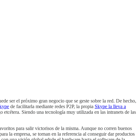
puede ser el próximo gran negocio que se geste sobre la red. De hecho,
Skype
de facilitarla mediante redes P2P, la propia
Skype la lleva a
 etcétera. Siendo una tecnología muy utilizada en las intranets de las
avoritos para salir victorisos de la misma. Aunque no corren buenos
ara la empresa, se tornan en la referencia al conseguir dar productos
 con una visión global edsde el hardware hasta el software de la