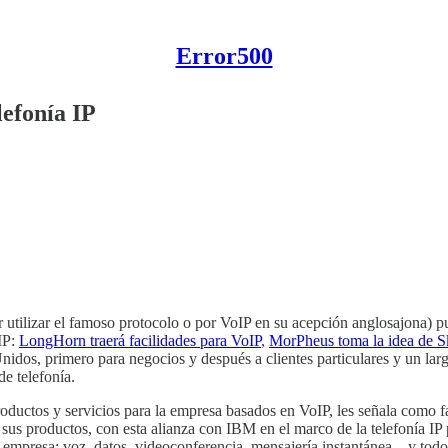
Error500
lefonía IP
or utilizar el famoso protocolo o por VoIP en su acepción anglosajona) 
 IP:
LongHorn traerá facilidades para VoIP
,
MorPheus toma la idea de 
idos, primero para negocios y después a clientes particulares y un largo
de telefonía.
roductos y servicios para la empresa basados en VoIP, les señala como f
us productos, con esta alianza con IBM en el marco de la telefonía IP p
mpresa: voz, datos, videoconferencia, mensajería instantánea... y todo