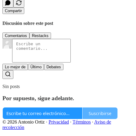
Compartir
Discusión sobre este post
Comentarios
Restacks
Lo mejor de
Último
Debates
Sin posts
Por supuesto, sigue adelante.
Suscribirse
© 2026 Antonio Ortiz
·
Privacidad
∙
Términos
∙
Aviso de
recolección