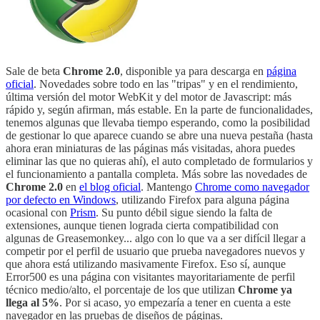
Sale de beta
Chrome 2.0
, disponible ya para descarga en
página
oficial
. Novedades sobre todo en las "tripas" y en el rendimiento,
última versión del motor WebKit y del motor de Javascript: más
rápido y, según afirman, más estable. En la parte de funcionalidades,
tenemos algunas que llevaba tiempo esperando, como la posibilidad
de gestionar lo que aparece cuando se abre una nueva pestaña (hasta
ahora eran miniaturas de las páginas más visitadas, ahora puedes
eliminar las que no quieras ahí), el auto completado de formularios y
el funcionamiento a pantalla completa. Más sobre las novedades de
Chrome 2.0
en
el blog oficial
. Mantengo
Chrome como navegador
por defecto en Windows
, utilizando Firefox para alguna página
ocasional con
Prism
. Su punto débil sigue siendo la falta de
extensiones, aunque tienen lograda cierta compatibilidad con
algunas de Greasemonkey... algo con lo que va a ser difícil llegar a
competir por el perfil de usuario que prueba navegadores nuevos y
que ahora está utilizando masivamente Firefox. Eso sí, aunque
Error500 es una página con visitantes mayoritariamente de perfil
técnico medio/alto, el porcentaje de los que utilizan
Chrome ya
llega al 5%
. Por si acaso, yo empezaría a tener en cuenta a este
navegador en las pruebas de diseños de páginas.