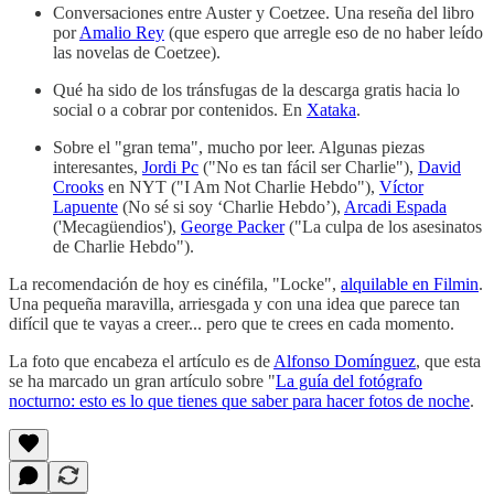
Conversaciones entre Auster y Coetzee. Una reseña del libro
por
Amalio Rey
(que espero que arregle eso de no haber leído
las novelas de Coetzee).
Qué ha sido de los tránsfugas de la descarga gratis hacia lo
social o a cobrar por contenidos. En
Xataka
.
Sobre el "gran tema", mucho por leer. Algunas piezas
interesantes,
Jordi Pc
("No es tan fácil ser Charlie"),
David
Crooks
en NYT ("I Am Not Charlie Hebdo"),
Víctor
Lapuente
(No sé si soy ‘Charlie Hebdo’),
Arcadi Espada
('Mecagüendios'),
George Packer
("La culpa de los asesinatos
de Charlie Hebdo").
La recomendación de hoy es cinéfila, "Locke",
alquilable en Filmin
.
Una pequeña maravilla, arriesgada y con una idea que parece tan
difícil que te vayas a creer... pero que te crees en cada momento.
La foto que encabeza el artículo es de
Alfonso Domínguez
, que esta
se ha marcado un gran artículo sobre "
La guía del fotógrafo
nocturno: esto es lo que tienes que saber para hacer fotos de noche
.