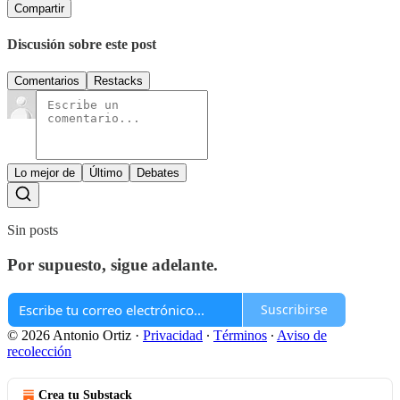
Compartir
Discusión sobre este post
Comentarios
Restacks
Lo mejor de
Último
Debates
Sin posts
Por supuesto, sigue adelante.
Suscribirse
© 2026 Antonio Ortiz
·
Privacidad
∙
Términos
∙
Aviso de
recolección
Crea tu Substack