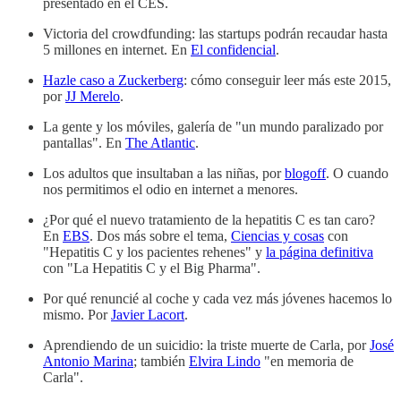
presentado en el CES.
Victoria del crowdfunding: las startups podrán recaudar hasta
5 millones en internet. En
El confidencial
.
Hazle caso a Zuckerberg
: cómo conseguir leer más este 2015,
por
JJ Merelo
.
La gente y los móviles, galería de "un mundo paralizado por
pantallas". En
The Atlantic
.
Los adultos que insultaban a las niñas, por
blogoff
. O cuando
nos permitimos el odio en internet a menores.
¿Por qué el nuevo tratamiento de la hepatitis C es tan caro?
En
EBS
. Dos más sobre el tema,
Ciencias y cosas
con
"Hepatitis C y los pacientes rehenes" y
la página definitiva
con "La Hepatitis C y el Big Pharma".
Por qué renuncié al coche y cada vez más jóvenes hacemos lo
mismo. Por
Javier Lacort
.
Aprendiendo de un suicidio: la triste muerte de Carla, por
José
Antonio Marina
; también
Elvira Lindo
"en memoria de
Carla".