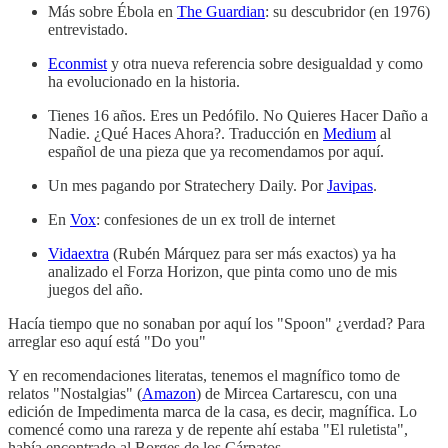
Más sobre Ébola en
The Guardian
: su descubridor (en 1976)
entrevistado.
Econmist
y otra nueva referencia sobre desigualdad y como
ha evolucionado en la historia.
Tienes 16 años. Eres un Pedófilo. No Quieres Hacer Daño a
Nadie. ¿Qué Haces Ahora?. Traducción en
Medium
al
español de una pieza que ya recomendamos por aquí.
Un mes pagando por Stratechery Daily. Por
Javipas
.
En
Vox
: confesiones de un ex troll de internet
Vidaextra
(Rubén Márquez para ser más exactos) ya ha
analizado el Forza Horizon, que pinta como uno de mis
juegos del año.
Hacía tiempo que no sonaban por aquí los "Spoon" ¿verdad? Para
arreglar eso aquí está "Do you"
Y en recomendaciones literatas, tenemos el magnífico tomo de
relatos "Nostalgias" (
Amazon
) de Mircea Cartarescu, con una
edición de Impedimenta marca de la casa, es decir, magnífica. Lo
comencé como una rareza y de repente ahí estaba "El ruletista",
había encontrado al Borges de los Cárpatos.