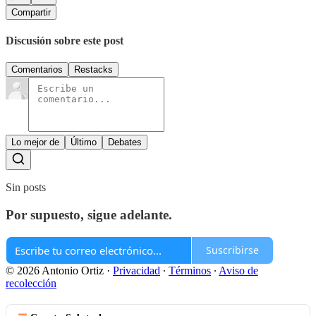
Compartir
Discusión sobre este post
Comentarios
Restacks
Lo mejor de
Último
Debates
Sin posts
Por supuesto, sigue adelante.
Suscribirse
© 2026 Antonio Ortiz
·
Privacidad
∙
Términos
∙
Aviso de
recolección