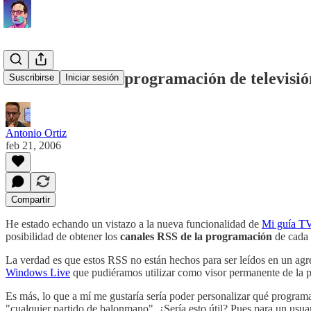
Canal RSS de la programación de televisió
Suscribirse
Iniciar sesión
Antonio Ortiz
feb 21, 2006
Compartir
He estado echando un vistazo a la nueva funcionalidad de
Mi guía T
posibilidad de obtener los
canales RSS de la programación
de cada 
La verdad es que estos RSS no están hechos para ser leídos en un agr
Windows Live
que pudiéramos utilizar como visor permanente de la p
Es más, lo que a mí me gustaría sería poder personalizar qué program
"cualquier partido de balonmano". ¿Sería esto útil? Pues para un usuari