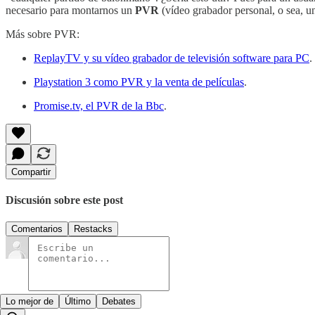
necesario para montarnos un
PVR
(vídeo grabador personal, o sea, un
Más sobre PVR:
ReplayTV y su vídeo grabador de televisión software para PC
.
Playstation 3 como PVR y la venta de películas
.
Promise.tv, el PVR de la Bbc
.
Compartir
Discusión sobre este post
Comentarios
Restacks
Lo mejor de
Último
Debates