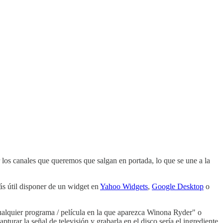
 los canales que queremos que salgan en portada, lo que se une a la
ás útil disponer de un widget en
Yahoo Widgets
,
Google Desktop
o
cualquier programa / película en la que aparezca Winona Ryder" o
turar la señal de televisión y grabarla en el disco sería el ingrediente