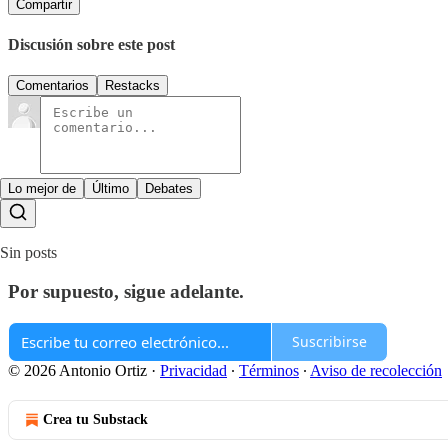
Compartir
Discusión sobre este post
Comentarios
Restacks
Lo mejor de
Último
Debates
Sin posts
Por supuesto, sigue adelante.
Suscribirse
© 2026 Antonio Ortiz
·
Privacidad
∙
Términos
∙
Aviso de recolección
Crea tu Substack