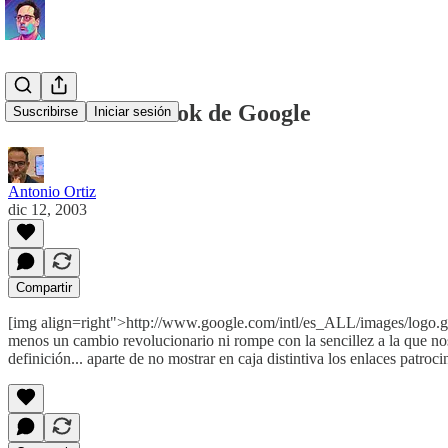
Cambios en el look de Google
Suscribirse
Iniciar sesión
Antonio Ortiz
dic 12, 2003
Compartir
[img align=right">http://www.google.com/intl/es_ALL/images/logo.
menos un cambio revolucionario ni rompe con la sencillez a la que nos
definición... aparte de no mostrar en caja distintiva los enlaces patroci