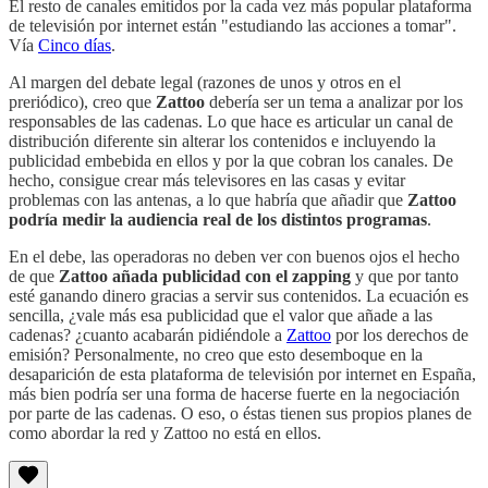
El resto de canales emitidos por la cada vez más popular plataforma
de televisión por internet están "estudiando las acciones a tomar".
Vía
Cinco días
.
Al margen del debate legal (razones de unos y otros en el
preriódico), creo que
Zattoo
debería ser un tema a analizar por los
responsables de las cadenas. Lo que hace es articular un canal de
distribución diferente sin alterar los contenidos e incluyendo la
publicidad embebida en ellos y por la que cobran los canales. De
hecho, consigue crear más televisores en las casas y evitar
problemas con las antenas, a lo que habría que añadir que
Zattoo
podría medir la audiencia real de los distintos programas
.
En el debe, las operadoras no deben ver con buenos ojos el hecho
de que
Zattoo añada publicidad con el zapping
y que por tanto
esté ganando dinero gracias a servir sus contenidos. La ecuación es
sencilla, ¿vale más esa publicidad que el valor que añade a las
cadenas? ¿cuanto acabarán pidiéndole a
Zattoo
por los derechos de
emisión? Personalmente, no creo que esto desemboque en la
desaparición de esta plataforma de televisión por internet en España,
más bien podría ser una forma de hacerse fuerte en la negociación
por parte de las cadenas. O eso, o éstas tienen sus propios planes de
como abordar la red y Zattoo no está en ellos.