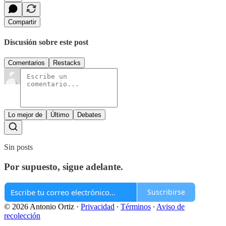
Compartir
Discusión sobre este post
Comentarios
Restacks
Lo mejor de
Último
Debates
Sin posts
Por supuesto, sigue adelante.
Suscribirse
© 2026 Antonio Ortiz
·
Privacidad
∙
Términos
∙
Aviso de
recolección