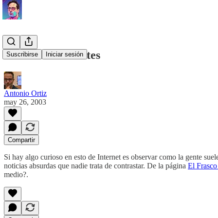
Bromas e inocentes
Suscribirse
Iniciar sesión
Antonio Ortiz
may 26, 2003
Compartir
Si hay algo curioso en esto de Internet es observar como la gente suel
noticias absurdas que nadie trata de contrastar. De la página
El Frasco
medio?.