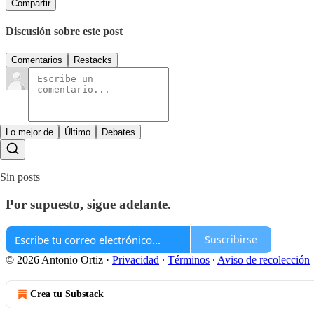
Compartir
Discusión sobre este post
Comentarios
Restacks
Lo mejor de
Último
Debates
Sin posts
Por supuesto, sigue adelante.
Suscribirse
© 2026 Antonio Ortiz
·
Privacidad
∙
Términos
∙
Aviso de recolección
Crea tu Substack