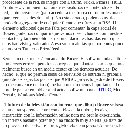
procedente de la red, se integra con Last.fm, Flickr, Picassa, Hulu,
Youtube... y un buen montón de repositorios de contenidos en la
red, tanto personales (para acceder a mis fotos) como profesionales
(para ver las series de Hulu). No está cerrado, podemos usarlo a
modo de agregador de cualquier fuente que ofrezca un RSS. Un
elemento adicional que me falta por comentar, la capa social de
Boxee
: podemos compartir que vemos o escuchamos con nuestros
contactos y también obtener recomendaciones basadas en lo que
ellos han visto y valorado. A eso suman alertas que podemos poner
en nuestro Twitter o Friendfeed.
Sencillamente, me está encantando
Boxee
. El software todavía tiene
numerosos errores, pero los conceptos que plantean son lo que uno
realmente busca en un media center en los tiempos actuales. De
hecho, el que no permita señal de televisión de entrada ni grabarla
(uno de los aspectos por los que XMBC, proyecto padre de Boxee,
no me convence del todo) me ha parecido menos importante a la
hora de pensar en jubilar a mi actual software para el
HTPC
, Media
Portal y Windows Media Center.
El
futuro de la televisión con internet que dibuja Boxee
se basa
en una transparencia entre contenidos en la nube y locales,
integración con la información online para mejorar la experiencia,
un interfaz bastante potente y una filosofía muy abierta (se trata de
un proyecto de software libre). ¿Modelo de negocio? A priori es lo