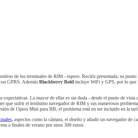
confeso de los terminales de RIM - espero. Recién presentada, su punt
das con GPRS. Además
Blackberry Bold
incluye WiFi y GPS, por lo que n
s expectativas. La mayor de ellas es sin duda - desde el punto de vista
ner que sufrir el lentísimo navegador de RIM y sus numerosos problema
sión de Opera Mini para BB, el problema está en ser incluido en la tarif
onales
, aspectos como la cámara, el diseño y añadir un navegador de cal
enta a finales de verano por unos 300 euros.