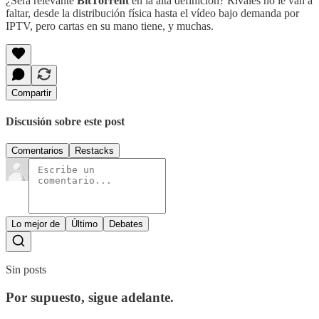
¿Será relevante
BitTorrent
en la alta definición? Rivales no le van a
faltar, desde la distribución física hasta el vídeo bajo demanda por
IPTV, pero cartas en su mano tiene, y muchas.
Compartir
Discusión sobre este post
Comentarios
Restacks
Lo mejor de
Último
Debates
Sin posts
Por supuesto, sigue adelante.