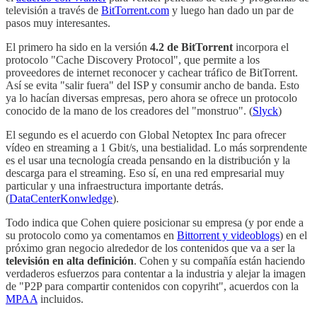
televisión a través de
BitTorrent.com
y luego han dado un par de
pasos muy interesantes.
El primero ha sido en la versión
4.2 de BitTorrent
incorpora el
protocolo "Cache Discovery Protocol", que permite a los
proveedores de internet reconocer y cachear tráfico de BitTorrent.
Así se evita "salir fuera" del ISP y consumir ancho de banda. Esto
ya lo hacían diversas empresas, pero ahora se ofrece un protocolo
conocido de la mano de los creadores del "monstruo". (
Slyck
)
El segundo es el acuerdo con Global Netoptex Inc para ofrecer
vídeo en streaming a 1 Gbit/s, una bestialidad. Lo más sorprendente
es el usar una tecnología creada pensando en la distribución y la
descarga para el streaming. Eso sí, en una red empresarial muy
particular y una infraestructura importante detrás.
(
DataCenterKonwledge
).
Todo indica que Cohen quiere posicionar su empresa (y por ende a
su protocolo como ya comentamos en
Bittorrent y videoblogs
) en el
próximo gran negocio alrededor de los contenidos que va a ser la
televisión en alta definición
. Cohen y su compañía están haciendo
verdaderos esfuerzos para contentar a la industria y alejar la imagen
de "P2P para compartir contenidos con copyriht", acuerdos con la
MPAA
incluidos.