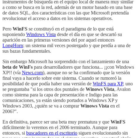
instrumentos de búsqueda en el equipo local de manera muy similar
a como se busca en la red, además de un motor basado en una base
de datos SQL, dos características con las que Microsoft pretendía
revolucionar el acceso a datos en los sistemas operativos.
Pero
WinFS
se constituyó en el paradigma de lo que está
suponiendo
Windows Vista
desde el día en que se descartó su
aparición en las primeras versiones del por aquel entonces
LongHorn
: un sistema mil veces postergado y que perdía a una de
sus bazas fundamentales.
Sin embargo Microsoft ha sorprendido con el lanzamiento de una
beta de WinFs
para desarrolladores que funciona... ¡¡con Windows
XP!! (vía
News.com
), aunque no se ha confirmado que la versión
final vaya a hacerlo sobre este sistema. Cuando se rumoreó la
posibilidad de que podía haber una versión de
WinFS para XP
, uno
se preguntaba "si los otros dos puntales de
Winows Vista
, Avalon
como sistema para la capa de presentación e Indigo para las
comunicaciones, ya están siendo portados a Windows XP y
Windows 2003, ¿quién se va a comprar
Winows Vista
en el
2006?".
En definitiva, parece ser una beta muy prematura y que
WinFS
difícilmente lo veremos en el 2006 terminado. Aunque para
entonces, si
buscadores en el escritorio
siguen evolucionando sin