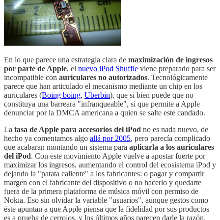
En lo que parece una estrategia clara de
maximización de ingresos
por parte de Apple
, el
nuevo iPod Shuffle
viene preparado para ser
incompatible con
auriculares no autorizados
. Tecnológicamente
parece que han articulado el mecanismo mediante un chip en los
auriculares (
Boing boing
,
Uberbin
), que si bien puede que no
constituya una barreara "infranqueable", sí que permite a Apple
denunciar por la DMCA americana a quien se salte este candado.
La
tasa de Apple para accesorios del iPod
no es nada nuevo, de
hecho ya comentamos algo
allá por 2005
, pero parecía complicado
que acabaran montando un sistema para
aplicarla a los auriculares
del iPod
. Con este movimiento Apple vuelve a apostar fuerte por
maximizar los ingresos, aumentando el control del ecosistema iPod y
dejando la "patata caliente" a los fabricantes: o pagar y compartir
margen con el fabricante del dispositivo o no hacerlo y quedarte
fuera de la primera plataforma de música móvil con permiso de
Nokia. Eso sin olvidar la variable "usuarios", aunque gestos como
éste apuntan a que Apple piensa que la fidelidad por sus productos
es a prueba de cerrojos, y los últimos años parecen darle la razón.