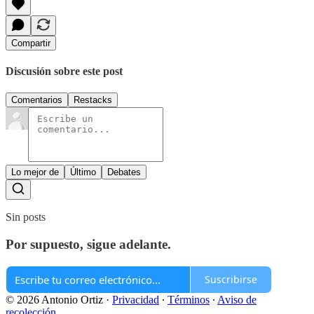
Compartir
Discusión sobre este post
Comentarios
Restacks
Lo mejor de
Último
Debates
Sin posts
Por supuesto, sigue adelante.
Suscribirse
© 2026 Antonio Ortiz
·
Privacidad
∙
Términos
∙
Aviso de
recolección