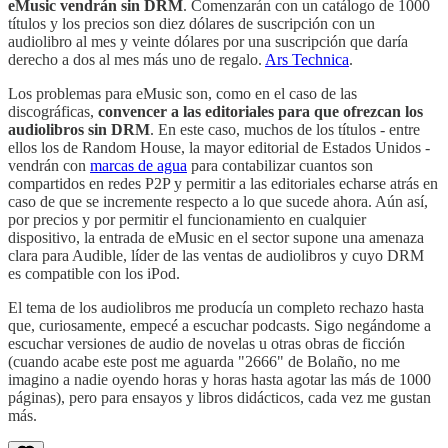
eMusic vendrán sin DRM
. Comenzarán con un catálogo de 1000
títulos y los precios son diez dólares de suscripción con un
audiolibro al mes y veinte dólares por una suscripción que daría
derecho a dos al mes más uno de regalo.
Ars Technica
.
Los problemas para eMusic son, como en el caso de las
discográficas,
convencer a las editoriales para que ofrezcan los
audiolibros sin DRM
. En este caso, muchos de los títulos - entre
ellos los de Random House, la mayor editorial de Estados Unidos -
vendrán con
marcas de agua
para contabilizar cuantos son
compartidos en redes P2P y permitir a las editoriales echarse atrás en
caso de que se incremente respecto a lo que sucede ahora. Aún así,
por precios y por permitir el funcionamiento en cualquier
dispositivo, la entrada de eMusic en el sector supone una amenaza
clara para Audible, líder de las ventas de audiolibros y cuyo DRM
es compatible con los iPod.
El tema de los audiolibros me producía un completo rechazo hasta
que, curiosamente, empecé a escuchar podcasts. Sigo negándome a
escuchar versiones de audio de novelas u otras obras de ficción
(cuando acabe este post me aguarda "2666" de Bolaño, no me
imagino a nadie oyendo horas y horas hasta agotar las más de 1000
páginas), pero para ensayos y libros didácticos, cada vez me gustan
más.