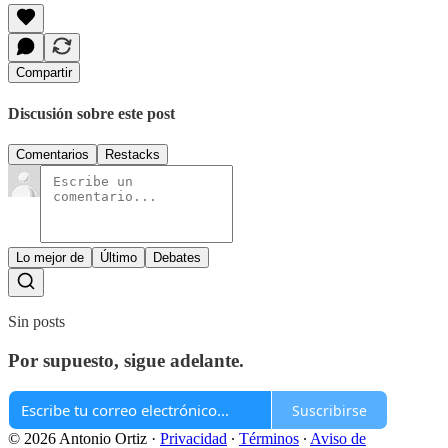
Compartir
Discusión sobre este post
Comentarios
Restacks
Lo mejor de
Último
Debates
Sin posts
Por supuesto, sigue adelante.
Suscribirse
© 2026 Antonio Ortiz
·
Privacidad
∙
Términos
∙
Aviso de