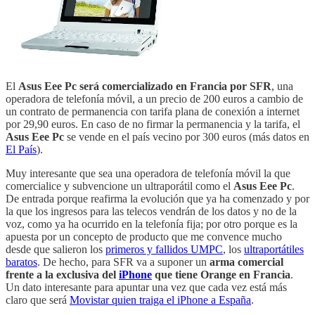
El
Asus Eee Pc será comercializado en Francia por SFR
, una
operadora de telefonía móvil, a un precio de 200 euros a cambio de
un contrato de permanencia con tarifa plana de conexión a internet
por 29,90 euros. En caso de no firmar la permanencia y la tarifa, el
Asus Eee Pc
se vende en el país vecino por 300 euros (más datos en
El País
).
Muy interesante que sea una operadora de telefonía móvil la que
comercialice y subvencione un ultraporátil como el
Asus Eee Pc
.
De entrada porque reafirma la evolución que ya ha comenzado y por
la que los ingresos para las telecos vendrán de los datos y no de la
voz, como ya ha ocurrido en la telefonía fija; por otro porque es la
apuesta por un concepto de producto que me convence mucho
desde que salieron los
primeros y fallidos UMPC
, los
ultraportátiles
baratos
. De hecho, para SFR va a suponer un
arma comercial
frente a la exclusiva del
iPhone
que tiene Orange en Francia
.
Un dato interesante para apuntar una vez que cada vez está más
claro que será
Movistar quien traiga el iPhone a España
.