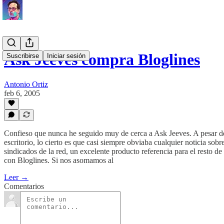
Ask Jeeves compra Bloglines
Suscribirse
Iniciar sesión
Antonio Ortiz
feb 6, 2005
Confieso que nunca he seguido muy de cerca a Ask Jeeves. A pesar de
escritorio, lo cierto es que casi siempre obviaba cualquier noticia so
sindicados de la red, un excelente producto referencia para el resto de
con Bloglines. Si nos asomamos al
Leer →
Comentarios