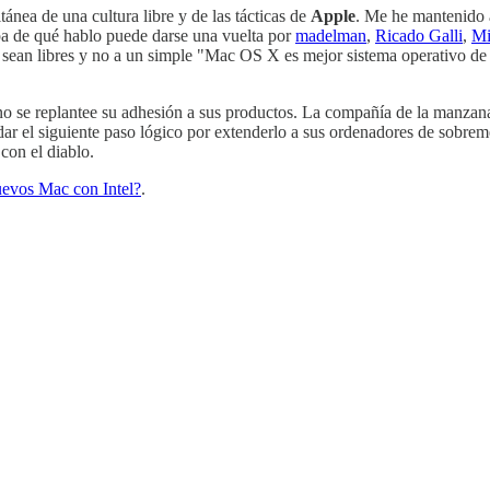
ánea de una cultura libre y de las tácticas de
Apple
. Me he mantenido a
pa de qué hablo puede darse una vuelta por
madelman
,
Ricado Galli
,
Mi
as sean libres y no a un simple "Mac OS X es mejor sistema operativo de
se replantee su adhesión a sus productos. La compañía de la manzana 
 el siguiente paso lógico por extenderlo a sus ordenadores de sobreme
con el diablo.
evos Mac con Intel?
.