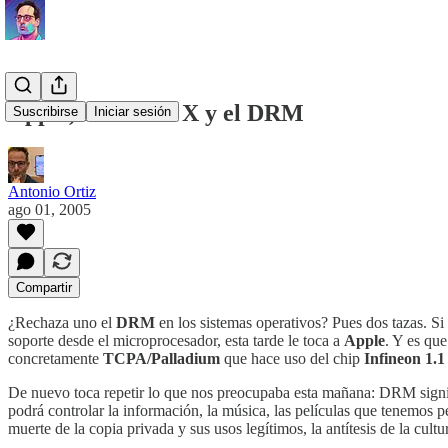
Apple, MAC OS X y el DRM
Suscribirse
Iniciar sesión
Antonio Ortiz
ago 01, 2005
Compartir
¿Rechaza uno el
DRM
en los sistemas operativos? Pues dos tazas. 
soporte desde el microprocesador, esta tarde le toca a
Apple
. Y es qu
concretamente
TCPA/Palladium
que hace uso del chip
Infineon 1.1
De nuevo toca repetir lo que nos preocupaba esta mañana: DRM signi
podrá controlar la información, la música, las películas que tenemos 
muerte de la copia privada y sus usos legítimos, la antítesis de la cultur