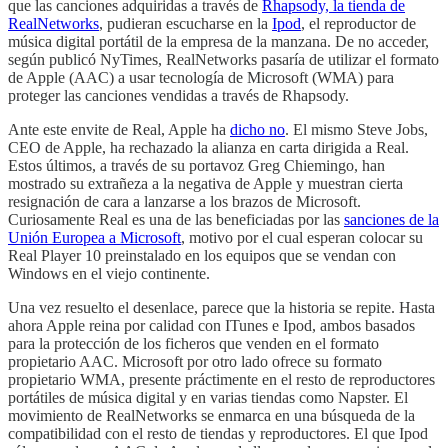
que las canciones adquiridas a través de
Rhapsody, la tienda de
RealNetworks
, pudieran escucharse en la
Ipod
, el reproductor de
música digital portátil de la empresa de la manzana. De no acceder,
según publicó NyTimes, RealNetworks pasaría de utilizar el formato
de Apple (AAC) a usar tecnología de Microsoft (WMA) para
proteger las canciones vendidas a través de Rhapsody.
Ante este envite de Real, Apple ha
dicho no
. El mismo Steve Jobs,
CEO de Apple, ha rechazado la alianza en carta dirigida a Real.
Estos últimos, a través de su portavoz Greg Chiemingo, han
mostrado su extrañeza a la negativa de Apple y muestran cierta
resignación de cara a lanzarse a los brazos de Microsoft.
Curiosamente Real es una de las beneficiadas por las
sanciones de la
Unión Europea a Microsoft
, motivo por el cual esperan colocar su
Real Player 10 preinstalado en los equipos que se vendan con
Windows en el viejo continente.
Una vez resuelto el desenlace, parece que la historia se repite. Hasta
ahora Apple reina por calidad con ITunes e Ipod, ambos basados
para la protección de los ficheros que venden en el formato
propietario AAC. Microsoft por otro lado ofrece su formato
propietario WMA, presente práctimente en el resto de reproductores
portátiles de música digital y en varias tiendas como Napster. El
movimiento de RealNetworks se enmarca en una búsqueda de la
compatibilidad con el resto de tiendas y reproductores. El que Ipod