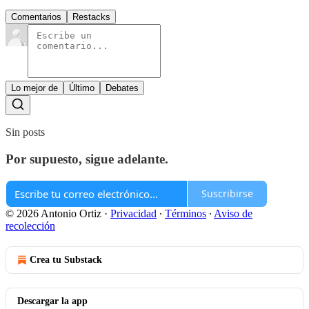
Comentarios
Restacks
Lo mejor de
Último
Debates
Sin posts
Por supuesto, sigue adelante.
Suscribirse
© 2026 Antonio Ortiz
·
Privacidad
∙
Términos
∙
Aviso de
recolección
Crea tu Substack
Descargar la app