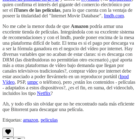
quien confirma el interés del gigante del comercio electrónico por
ser el
iTunes de las películas
, para lo que cuenta con la ventaja de
poseer la titularidad del "Internet Movie Database",
Imdb.com
.
No me cabe la menor duda de que
Amazon
podría armar una
excelente tienda de películas. Integrándola con su excelente sistema
de recomendaciones y con el Imdb, puede poner encima de la mesa
una plataforma difícil de batir. El tema es si el pago por descarga va
a ser la fórmula ganadora en el negocio del vídeo por internet. Hay
diversas variables que no acaban de estar claras: si es descarga con
DRM (las distribuidoras no permitirían otro escenario) ¿qué aporta
más a otras plataformas de vídeo bajo demanda que llegan por
canales televisivos tradicionales?, comprar vídeo por internet debe
estar asociado a poder llevármelo en un reproducor portátil (
Ipod
Vídeo
, PSP,
umpc
o teléfono), pero ¿están los contenidos - películas
- adaptados a estos dispositivos?, ¿es el fin, en suma, del videoclub,
incluidos los tipo
Netflix
?
Ah, y todo ello sin olvidar que no he encontrado nada más eficiente
que Bitorrent para descargar una película.
Etiquetas:
amazon
,
peliculas