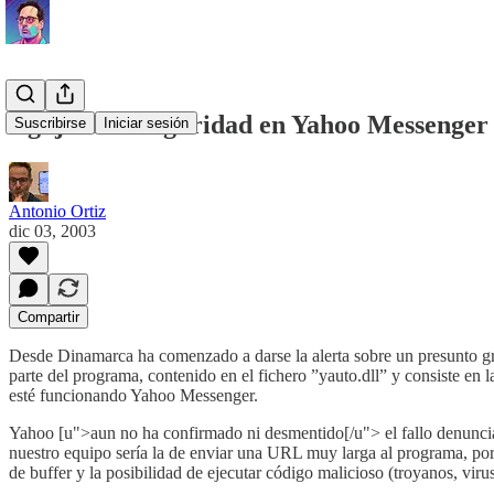
Agujero de seguridad en Yahoo Messenger
Suscribirse
Iniciar sesión
Antonio Ortiz
dic 03, 2003
Compartir
Desde Dinamarca ha comenzado a darse la alerta sobre un presunto gr
parte del programa, contenido en el fichero ”yauto.dll” y consiste en
esté funcionando Yahoo Messenger.
Yahoo [u">aun no ha confirmado ni desmentido[/u"> el fallo denunciad
nuestro equipo sería la de enviar una URL muy larga al programa, por
de buffer y la posibilidad de ejecutar código malicioso (troyanos, virus