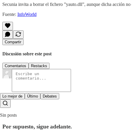
Secunia invita a borrar el fichero ”yauto.dll”, aunque dicha acción n
Fuente:
InfoWorld
Compartir
Discusión sobre este post
Comentarios
Restacks
Lo mejor de
Último
Debates
Sin posts
Por supuesto, sigue adelante.