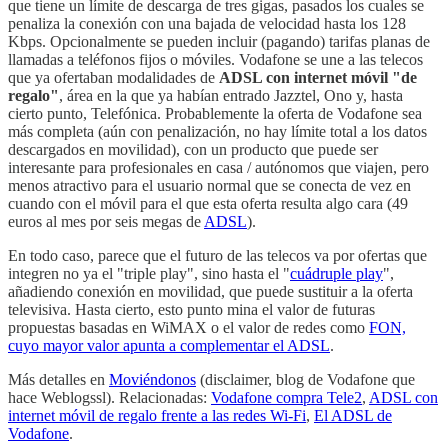
que tiene un límite de descarga de tres gigas, pasados los cuales se
penaliza la conexión con una bajada de velocidad hasta los 128
Kbps. Opcionalmente se pueden incluir (pagando) tarifas planas de
llamadas a teléfonos fijos o móviles. Vodafone se une a las telecos
que ya ofertaban modalidades de
ADSL con internet móvil "de
regalo"
, área en la que ya habían entrado Jazztel, Ono y, hasta
cierto punto, Telefónica. Probablemente la oferta de Vodafone sea
más completa (aún con penalización, no hay límite total a los datos
descargados en movilidad), con un producto que puede ser
interesante para profesionales en casa / autónomos que viajen, pero
menos atractivo para el usuario normal que se conecta de vez en
cuando con el móvil para el que esta oferta resulta algo cara (49
euros al mes por seis megas de
ADSL
).
En todo caso, parece que el futuro de las telecos va por ofertas que
integren no ya el "triple play", sino hasta el "
cuádruple play
",
añadiendo conexión en movilidad, que puede sustituir a la oferta
televisiva. Hasta cierto, esto punto mina el valor de futuras
propuestas basadas en WiMAX o el valor de redes como
FON,
cuyo mayor valor apunta a complementar el ADSL
.
Más detalles en
Moviéndonos
(disclaimer, blog de Vodafone que
hace Weblogssl). Relacionadas:
Vodafone compra Tele2
,
ADSL con
internet móvil de regalo frente a las redes Wi-Fi
,
El ADSL de
Vodafone
.