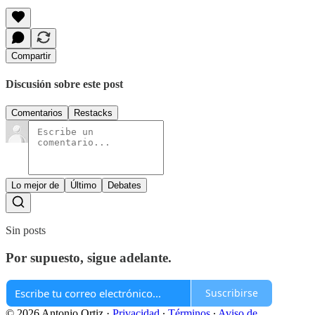
Compartir
Discusión sobre este post
Comentarios
Restacks
Lo mejor de
Último
Debates
Sin posts
Por supuesto, sigue adelante.
Suscribirse
© 2026 Antonio Ortiz
·
Privacidad
∙
Términos
∙
Aviso de