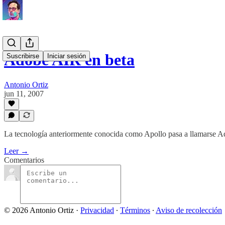
Adobe AIR en beta
Suscribirse
Iniciar sesión
Antonio Ortiz
jun 11, 2007
La tecnología anteriormente conocida como Apollo pasa a llamarse 
Leer →
Comentarios
© 2026 Antonio Ortiz
·
Privacidad
∙
Términos
∙
Aviso de recolección