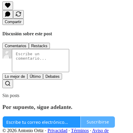
Compartir
Discusión sobre este post
Comentarios
Restacks
Lo mejor de
Último
Debates
Sin posts
Por supuesto, sigue adelante.
Suscribirse
© 2026 Antonio Ortiz
·
Privacidad
∙
Términos
∙
Aviso de