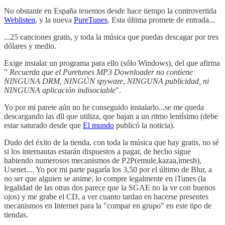
No obstante en España tenemos desde hace tiempo la controvertida
Weblisten
, y la nueva
PureTunes
. Esta última promete de entrada...
...25 canciones gratis, y toda la música que puedas descagar por tres
dólares y medio.
Exige instalar un programa para ello (sólo Windows), del que afirma
"
Recuerda que el Puretunes MP3 Downloader no contiene
NINGUNA DRM, NINGÚN spyware, NINGUNA publicidad, ni
NINGUNA aplicación indisociable
".
Yo por mi parete aún no he conseguido instalarlo...se me queda
descargando las dll que utiliza, que bajan a un ritmo lentísimo (debe
estar saturado desde que
El mundo
publicó la noticia).
Dudo del éxito de la tienda, con toda la música que hay gratis, no sé
si los internautas estarán dispuestos a pagar, de hecho sigue
habiendo numerosos mecanismos de P2P(emule,kazaa,imesh),
Usenet.... Yo por mi parte pagaría los 3,50 por el último de Blur, a
no ser que alguien se anime, lo compre legalmente en iTunes (la
legalidad de las otras dos parece que la SGAE no la ve con buenos
ojos) y me grabe el CD, a ver cuanto tardan en hacerse presentes
mecanismos en Internet para la "compar en grupo" en este tipo de
tiendas.