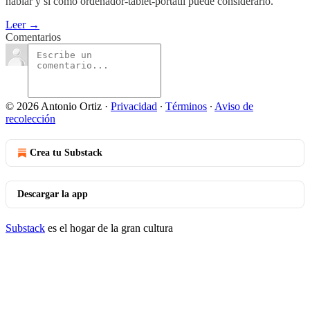
hablar y sí como ordenador-tablet-portátil puede considerarlo.
Leer →
Comentarios
© 2026 Antonio Ortiz
·
Privacidad
∙
Términos
∙
Aviso de
recolección
Crea tu Substack
Descargar la app
Substack
es el hogar de la gran cultura