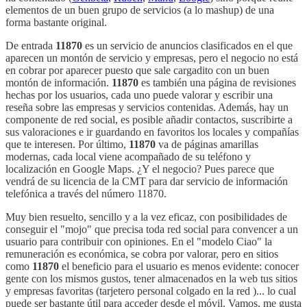
elementos de un buen grupo de servicios (a lo mashup) de una
forma bastante original.
De entrada
11870
es un servicio de anuncios clasificados en el que
aparecen un montón de servicio y empresas, pero el negocio no está
en cobrar por aparecer puesto que sale cargadito con un buen
montón de información.
11870
es también una página de revisiones
hechas por los usuarios, cada uno puede valorar y escribir una
reseña sobre las empresas y servicios contenidas. Además, hay un
componente de red social, es posible añadir contactos, suscribirte a
sus valoraciones e ir guardando en favoritos los locales y compañías
que te interesen. Por último,
11870
va de páginas amarillas
modernas, cada local viene acompañado de su teléfono y
localización en Google Maps. ¿Y el negocio? Pues parece que
vendrá de su licencia de la CMT para dar servicio de información
telefónica a través del número 11870.
Muy bien resuelto, sencillo y a la vez eficaz, con posibilidades de
conseguir el "mojo" que precisa toda red social para convencer a un
usuario para contribuir con opiniones. En el "modelo Ciao" la
remuneración es económica, se cobra por valorar, pero en sitios
como
11870
el beneficio para el usuario es menos evidente: conocer
gente con los mismos gustos, tener almacenados en la web tus sitios
y empresas favoritas (tarjetero personal colgado en la red )... lo cual
puede ser bastante útil para acceder desde el móvil. Vamos, me gusta