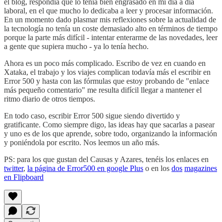
el blog, respondía que lo tenía bien engrasado en mi día a día
laboral, en el que mucho lo dedicaba a leer y procesar información.
En un momento dado plasmar mis reflexiones sobre la actualidad de
la tecnología no tenía un coste demasiado alto en términos de tiempo
porque la parte más difícil - intentar enterarme de las novedades, leer
a gente que supiera mucho - ya lo tenía hecho.
Ahora es un poco más complicado. Escribo de vez en cuando en
Xataka, el trabajo y los viajes complican todavía más el escribir en
Error 500 y hasta con las fórmulas que estoy probando de "enlace
más pequeño comentario" me resulta difícil llegar a mantener el
ritmo diario de otros tiempos.
En todo caso, escribir Error 500 sigue siendo divertido y
gratificante. Como siempre digo, las ideas hay que sacarlas a pasear
y uno es de los que aprende, sobre todo, organizando la información
y poniéndola por escrito. Nos leemos un año más.
PS: para los que gustan del Causas y Azares, tenéis los enlaces en
twitter
,
la página de Error500 en google Plus
o en los
dos
magazines
en Flipboard