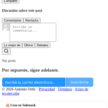
Compartir
Discusión sobre este post
Comentarios
Restacks
Lo mejor de
Último
Debates
Sin posts
Por supuesto, sigue adelante.
Suscribirse
© 2026 Antonio Ortiz
·
Privacidad
∙
Términos
∙
Aviso de
recolección
Crea tu Substack