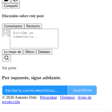
Compartir
Discusión sobre este post
Comentarios
Restacks
Lo mejor de
Último
Debates
Sin posts
Por supuesto, sigue adelante.
Suscribirse
© 2026 Antonio Ortiz
·
Privacidad
∙
Términos
∙
Aviso de
recolección