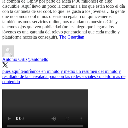
la compra de Giphy por parte de Meta (400 millones) en algo
discutible. Aquí llevo un poco la contraria a los que están todo el día
con la cantinela de ser cool, lo que les gusta a los jóvenes… la gente
que no somos cool ni nos obsesiona epatar con quinceañeros
también usamos servicios online, nos mandamos nuestros Gifs y
tenemos ojos que ven publicidad (no les niego que llegar a los
jóvenes es una garantía del relevo generacional que cada medio y
plataforma necesita conseguir).
The Guardian
Antonio Ortiz
@antonello
pues aquí tendríamos en minuto y medio un resumen del minuto y
resultado de la chavalada para con las redes sociales / plataformas de
contenido