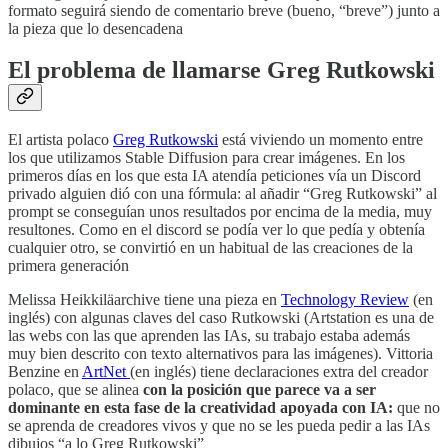
formato seguirá siendo de comentario breve (bueno, “breve”) junto a
la pieza que lo desencadena
El problema de llamarse Greg Rutkowski
El artista polaco
Greg Rutkowski
está viviendo un momento entre
los que utilizamos Stable Diffusion para crear imágenes. En los
primeros días en los que esta IA atendía peticiones vía un Discord
privado alguien dió con una fórmula: al añadir “Greg Rutkowski” al
prompt se conseguían unos resultados por encima de la media, muy
resultones. Como en el discord se podía ver lo que pedía y obtenía
cualquier otro, se convirtió en un habitual de las creaciones de la
primera generación
Melissa Heikkiläarchive tiene una pieza en
Technology Review
(en
inglés) con algunas claves del caso Rutkowski (Artstation es una de
las webs con las que aprenden las IAs, su trabajo estaba además
muy bien descrito con texto alternativos para las imágenes). Vittoria
Benzine en
ArtNet
(en inglés) tiene declaraciones extra del creador
polaco, que se alinea
con la posición que parece va a ser
dominante en esta fase de la creatividad apoyada con IA:
que no
se aprenda de creadores vivos y que no se les pueda pedir a las IAs
dibujos “a lo Greg Rutkowski”