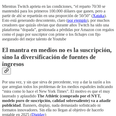
Mientras Twitch aprieta en las condiciones, “el reparto 70/30 se
mantendrá para los primeros 100.000 dólares que ganen, pero a
partir de ahí se repartirán en una proporción de 50/50” (
Xataka
).
Esto está generando descontento, claro (
por ejemplo
), por muchos
creadores que quizás obvian que durante años Twitch ha sido una
plataforma “dopada”, gestionada a pérdidas por Amazon con regalos
como el pago por suscriptor con prime o los fichajes con fijo
asegurado del mejor talento de Youtube
El mantra en medios no es la suscripción,
sino la diversificación de fuentes de
ingresos
Por una vez, y sin que sirva de precedente, voy a dar la razón a los
que arreglan todos los problemas de los medios españoles indicando
“mira como lo hace el New York Times”. El motivo es que el muy
laureado y aplaudido
The Athletic (comprado por el NYT,
modelo puro de suscripción, calidad sobresaliente) va a añadir
publicidad
. Banners, display, nada demasiado sofisticado ni
formatos innovadores. Sin ella no llegan al objetivo de hacerlo
rentable en 2025 (
Digiday
)