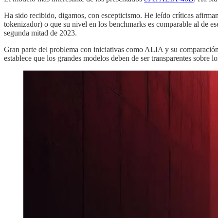
Ha sido recibido, digamos, con escepticismo. He leído críticas afirma
tokenizador) o que su nivel en los benchmarks es comparable al de ese 
segunda mitad de 2023.
Gran parte del problema con iniciativas como ALIA y su comparación c
establece que los grandes modelos deben de ser transparentes sobre lo