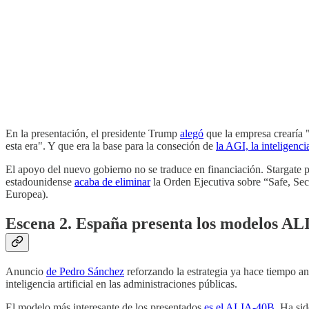
En la presentación, el presidente Trump
alegó
que la empresa crearía 
esta era". Y que era la base para la conseción de
la AGI, la inteligenci
El apoyo del nuevo gobierno no se traduce en financiación. Stargate pa
estadounidense
acaba de eliminar
la Orden Ejecutiva sobre “Safe, Secu
Europea).
Escena 2. España presenta los modelos AL
Anuncio
de Pedro Sánchez
reforzando la estrategia ya hace tiempo anu
inteligencia artificial en las administraciones públicas.
El modelo más interesante de los presentados
es el ALIA-40B
. Ha si