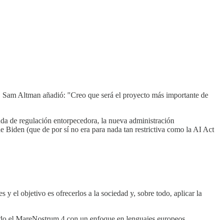
. Sam Altman añadió: "Creo que será el proyecto más importante de
duda de regulación entorpecedora, la nueva administración
 Biden (que de por sí no era para nada tan restrictiva como la AI Act
y el objetivo es ofrecerlos a la sociedad y, sobre todo, aplicar la
ndo el MareNostrum 4 con un enfoque en lenguajes europeos.