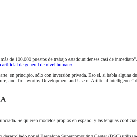
"más de 100.000 puestos de trabajo estadounidenses casi de inmediato"
a artificial de general de nivel humano
.
rte, en principio, sólo con inversión privada. Eso sí, si había alguna 
re, and Trustworthy Development and Use of Artificial Intelligence” de
IA
nciada. Se quieren modelos propios en español y las lenguas cooficiales 
do desarrollado por el Barcelona Supercomputing Center (BSC) utiliza