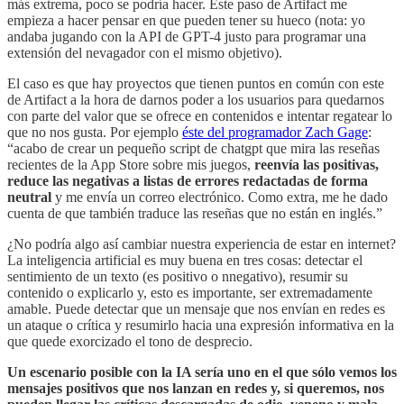
más extrema, poco se podría hacer. Este paso de Artifact me
empieza a hacer pensar en que pueden tener su hueco (nota: yo
andaba jugando con la API de GPT-4 justo para programar una
extensión del nevagador con el mismo objetivo).
El caso es que hay proyectos que tienen puntos en común con este
de Artifact a la hora de darnos poder a los usuarios para quedarnos
con parte del valor que se ofrece en contenidos e intentar regatear lo
que no nos gusta. Por ejemplo
éste del programador Zach Gage
:
“acabo de crear un pequeño script de chatgpt que mira las reseñas
recientes de la App Store sobre mis juegos,
reenvía las positivas,
reduce las negativas a listas de errores redactadas de forma
neutral
y me envía un correo electrónico. Como extra, me he dado
cuenta de que también traduce las reseñas que no están en inglés.”
¿No podría algo así cambiar nuestra experiencia de estar en internet?
La inteligencia artificial es muy buena en tres cosas: detectar el
sentimiento de un texto (es positivo o nnegativo), resumir su
contenido o explicarlo y, esto es importante, ser extremadamente
amable. Puede detectar que un mensaje que nos envían en redes es
un ataque o crítica y resumirlo hacia una expresión informativa en la
que quede exorcizado el tono de desprecio.
Un escenario posible con la IA sería uno en el que sólo vemos los
mensajes positivos que nos lanzan en redes y, si queremos, nos