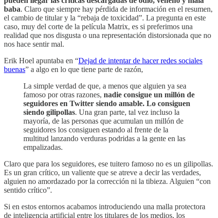
pueden llegar las críticas descargadas de odio, veneno y mala
baba
. Claro que siempre hay pérdida de información en el resumen,
el cambio de titular y la “rebaja de toxicidad”. La pregunta en este
caso, muy del corte de la película Matrix, es si preferimos una
realidad que nos disgusta o una representación distorsionada que no
nos hace sentir mal.
Erik Hoel apuntaba en “
Dejad de intentar de hacer redes sociales
buenas
” a algo en lo que tiene parte de razón,
La simple verdad de que, a menos que alguien ya sea
famoso por otras razones,
nadie consigue un millón de
seguidores en Twitter siendo amable. Lo consiguen
siendo gilipollas
. Una gran parte, tal vez incluso la
mayoría, de las personas que acumulan un millón de
seguidores los consiguen estando al frente de la
multitud lanzando verduras podridas a la gente en las
empalizadas.
Claro que para los seguidores, ese tuitero famoso no es un gilipollas.
Es un gran crítico, un valiente que se atreve a decir las verdades,
alguien no amordazado por la corrección ni la tibieza. Alguien “con
sentido crítico”.
Si en estos entornos acabamos introduciendo una malla protectora
de inteligencia artificial entre los titulares de los medios, los