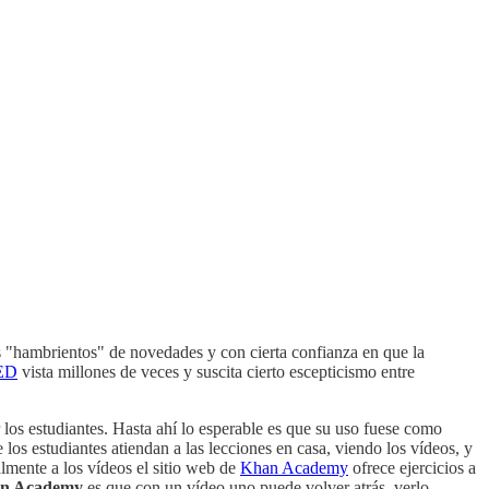
os "hambrientos" de novedades y con cierta confianza en que la
TED
vista millones de veces y suscita cierto escepticismo entre
r los estudiantes. Hasta ahí lo esperable es que su uso fuese como
os estudiantes atiendan a las lecciones en casa, viendo los vídeos, y
almente a los vídeos el sitio web de
Khan Academy
ofrece ejercicios a
n Academy
es que con un vídeo uno puede volver atrás, verlo