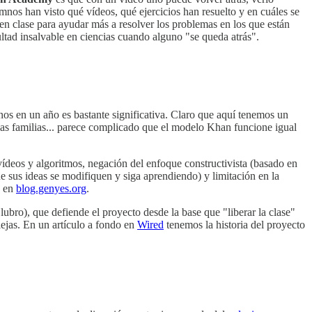
mnos han visto qué vídeos, qué ejercicios han resuelto y en cuáles se
n clase para ayudar más a resolver los problemas en los que están
ultad insalvable en ciencias cuando alguno "se queda atrás".
nos en un año es bastante significativa. Claro que aquí tenemos un
 las familias... parece complicado que el modelo Khan funcione igual
 vídeos y algoritmos, negación del enfoque constructivista (basado en
e sus ideas se modifiquen y siga aprendiendo) y limitación en la
o en
blog.genyes.org
.
ubro), que defiende el proyecto desde la base que "liberar la clase"
plejas. En un artículo a fondo en
Wired
tenemos la historia del proyecto