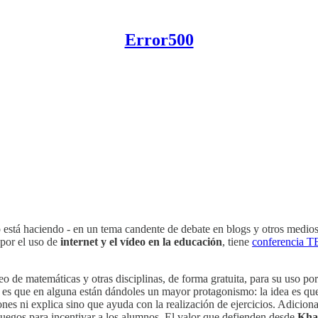
Error500
lo está haciendo - en un tema candente de debate en blogs y otros medi
 por el uso de
internet y el vídeo en la educación
, tiene
conferencia 
eo de matemáticas y otras disciplinas, de forma gratuita, para su uso po
 es que en alguna están dándoles un mayor protagonismo: la idea es que l
ciones ni explica sino que ayuda con la realización de ejercicios. Adicion
uegos para incentivar a los alumnos. El valor que defienden desde
Kha