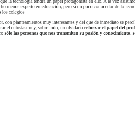
ue la tecnología tendrá un papel protagonista en ello. A la vez asistimo
mucho menos experto en educación, pero sí un poco conocedor de lo tec
 los colegios.
, con planteamientos muy interesantes y del que de inmediato se percibe 
rar el entusiasmo y, sobre todo, no olvidaría
reforzar el papel del pro
ero
sólo las personas que nos transmiten su pasión y conocimiento, 