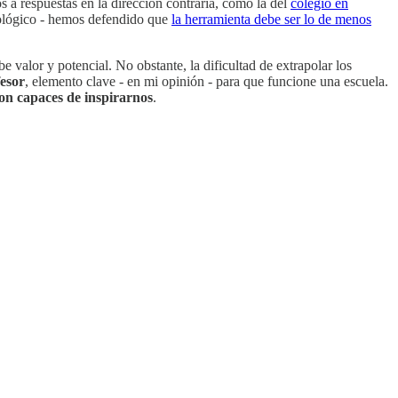
s a respuestas en la dirección contraria, como la del
colegio en
nológico - hemos defendido que
la herramienta debe ser lo de menos
valor y potencial. No obstante, la dificultad de extrapolar los
fesor
, elemento clave - en mi opinión - para que funcione una escuela.
son capaces de inspirarnos
.