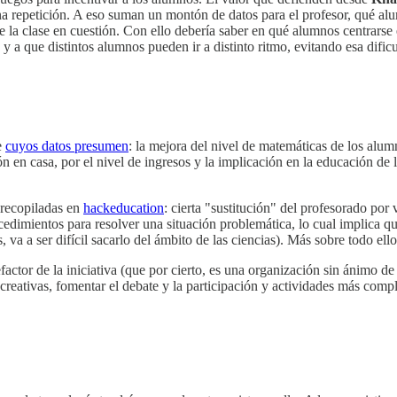
una repetición. A eso suman un montón de datos para el profesor, qué alu
a clase en cuestión. Con ello debería saber en qué alumnos centrarse e
y a que distintos alumnos pueden ir a distinto ritmo, evitando esa dific
e
cuyos datos presumen
: la mejora del nivel de matemáticas de los alum
ón en casa, por el nivel de ingresos y la implicación en la educación de
 recopiladas en
hackeducation
: cierta "sustitución" del profesorado por
cedimientos para resolver una situación problemática, lo cual implica qu
va a ser difícil sacarlo del ámbito de las ciencias). Más sobre todo ell
or de la iniciativa (que por cierto, es una organización sin ánimo de l
as creativas, fomentar el debate y la participación y actividades más com